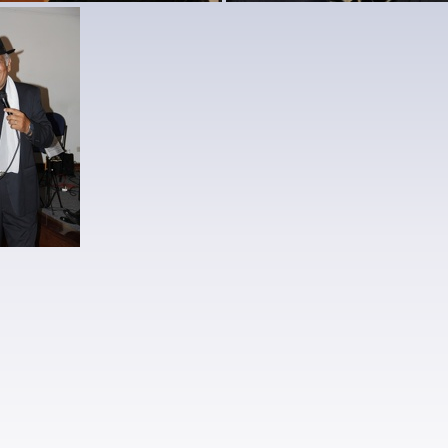
menaje bandone (3)
homenaje bandone
bandone (1)