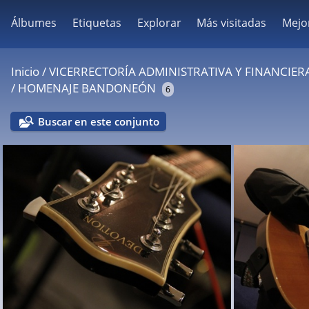
Álbumes
Etiquetas
Explorar
Más visitadas
Mejo
Inicio
/
VICERRECTORÍA ADMINISTRATIVA Y FINANCIERA
/
HOMENAJE BANDONEÓN
6
Buscar en este conjunto