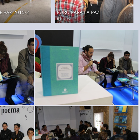
E PAZ 2015-2
FORO PARA LA PAZ
6 fotos
de la memoria-6
lanzamiento libro pedagogias de la memoria-7