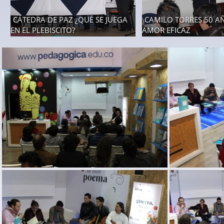
CÁTEDRA DE PAZ ¿QUÉ SE JUEGA
CAMILO TORRES 50 A
EN EL PLEBISCITO?
AMOR EFICAZ
11 fotos
13 fotos
lanzamiento libro pedagogias de la memoria-9
lanzamiento l