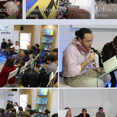
ÑOS DE
MARCHA POR LA PAZ
CÁTEDRA D
5 fotos
36 fotos
ibro pedagogias de la memoria-8
lanzamiento libro pedagogias 