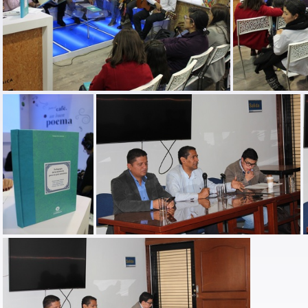
lanzamiento libro pedagogias de la memoria-5
lanzamiento l
lanzamiento libro pedagogias de la memoria-1
Paz con paramilitarismo 04