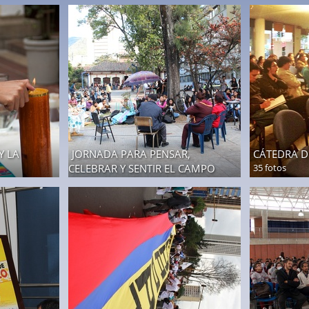
MAESTROS 
UNA COLOM
6 fotos
Y LA
JORNADA PARA PENSAR,
CÁTEDRA DE
CELEBRAR Y SENTIR EL CAMPO
35 fotos
6 fotos