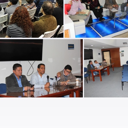
ibro pedagogias de la memoria-4
lanzamiento libro pedagogias 
Paz con paramilitarismo 05
Paz con param