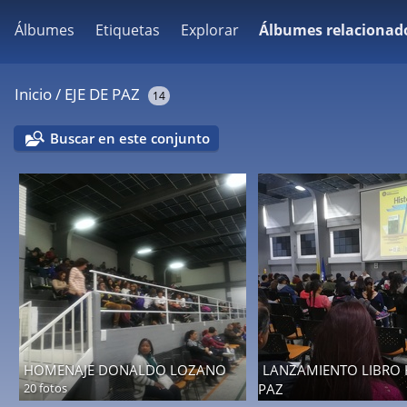
Álbumes
Etiquetas
Explorar
Álbumes relacionad
Inicio
/
EJE DE PAZ
14
Buscar en este conjunto
HOMENAJE DONALDO LOZANO
LANZAMIENTO LIBRO 
20 fotos
PAZ