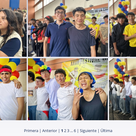
festival cancion IPN 2025 (74)
festival canc
 2025 (70)
festival cancion IPN 2025 (69)
festiva
Primera |
Anterior |
1
2
3
...
6
|
Siguiente
|
Última