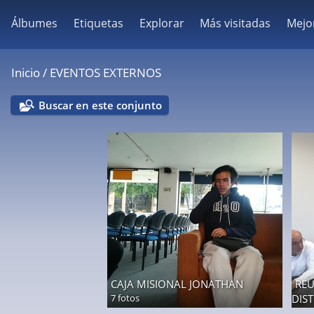
Álbumes
Etiquetas
Explorar
Más visitadas
Mejo
Inicio
/
EVENTOS EXTERNOS
Buscar en este conjunto
CAJA MISIONAL JONATHAN
REU
7 fotos
DIST
11 f