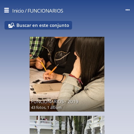
Inicio
/
FUNCIONARIOS
Buscar en este conjunto
FUNCIONARIOS - 2019
43 fotos,
1 álbum