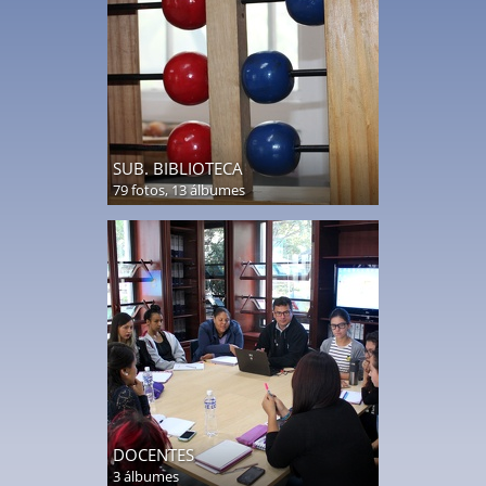
SUB. BIBLIOTECA
79 fotos,
13 álbumes
DOCENTES
3 álbumes