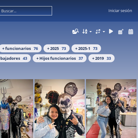
Iniciar sesión
+ funcionarios
76
+ 2025
73
+ 2025-1
73
abajadores
43
+ Hijos funcionarios
37
+ 2019
33