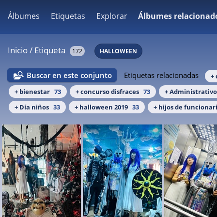
Álbumes
Etiquetas
Explorar
Álbumes relacionad
Inicio
/
Etiqueta
172
HALLOWEEN
Buscar en este conjunto
Etiquetas relacionadas
+ 
+ bienestar
73
+ concurso disfraces
73
+ Administrativo
+ Día niños
33
+ halloween 2019
33
+ hijos de funcionar