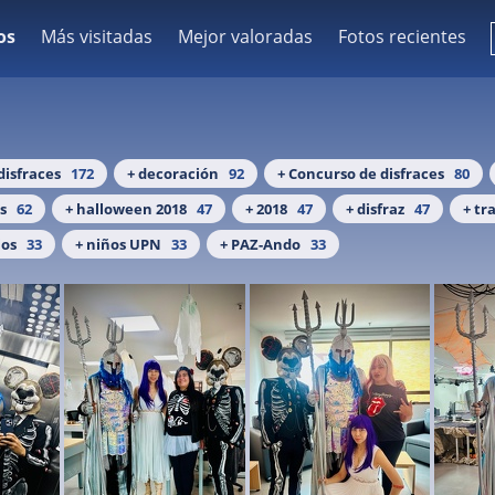
os
Más visitadas
Mejor valoradas
Fotos recientes
disfraces
172
+ decoración
92
+ Concurso de disfraces
80
s
62
+ halloween 2018
47
+ 2018
47
+ disfraz
47
+ tr
ios
33
+ niños UPN
33
+ PAZ-Ando
33