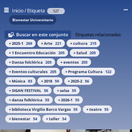
Inicio
/
Etiqueta
527
Bienestar Universitario
Buscar en este conjunto
Etiquetas relacionadas
+ 2025-1
269
+ Arte
221
+ cultura
215
+ 1 Encuentro Educación
205
+ Salud
205
+ Danza folclórica
205
+ eventos
205
+ Eventos culturales
205
+ Programa Cultura
122
+ Música
83
+ 2018
59
+ 2025-2
56
+ SIGAN FESTIVAL
56
+ salsa
55
+ danza folklórica
55
+ 2026-1
55
+ biblioteca Virgilio Barco Vargas
55
+ teatro
55
+ bienestar
54
+ taller
54