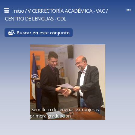
Inicio
/
VICERRECTORÍA ACADÉMICA - VAC
/
CENTRO DE LENGUAS - CDL
Buscar en este conjunto
Semillero de lenguas extranjeras
primera graduación
5 fotos