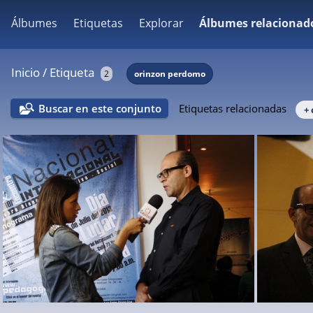
Álbumes
Etiquetas
Explorar
Álbumes relacionad
Inicio
/
Etiqueta
2
orinzon perdomo
Buscar en este conjunto
Etiquetas relacionadas
+