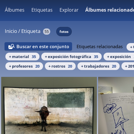
Álbumes
Etiquetas
Explorar
Álbumes relacionad
Inicio
/
Etiqueta
55
fotos
Buscar en este conjunto
Etiquetas relacionadas
+
+ material
35
+ exposición fotográfica
35
+ exposición
+ profesores
20
+ rostros
20
+ trabajadores
20
+ 20