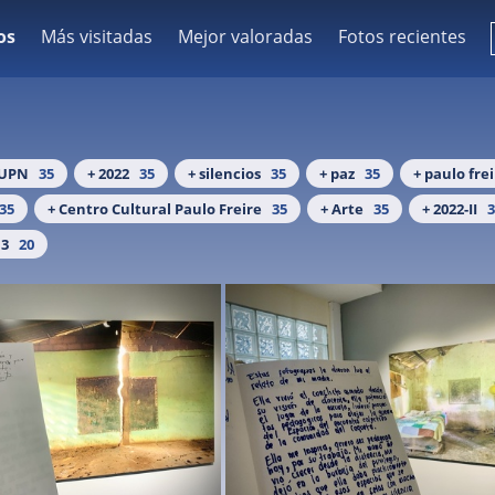
os
Más visitadas
Mejor valoradas
Fotos recientes
 UPN
35
+ 2022
35
+ silencios
35
+ paz
35
+ paulo fre
35
+ Centro Cultural Paulo Freire
35
+ Arte
35
+ 2022-II
3
13
20