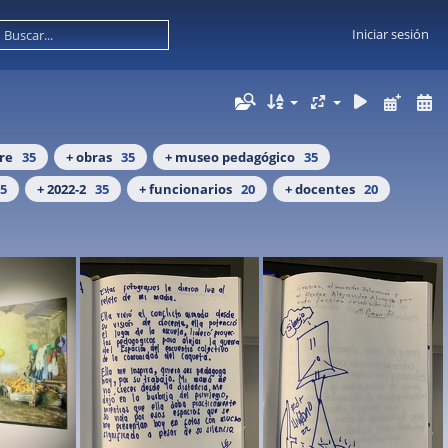
Iniciar sesión
ire
35
+ obras
35
+ museo pedagógico
35
5
+ 2022-2
35
+ funcionarios
20
+ docentes
20