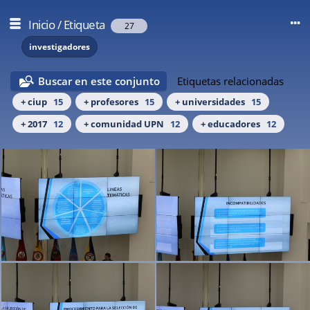
Inicio
/
Etiqueta
27
investigadores
Buscar en este conjunto
Etiquetas relacionadas
+ ciup
15
+ profesores
15
+ universidades
15
+ 2017
12
+ comunidad UPN
12
+ educadores
12