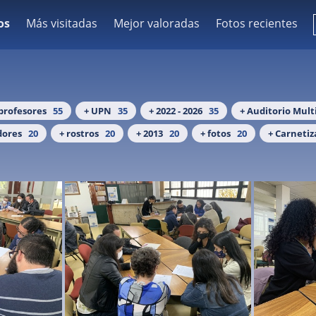
os
Más visitadas
Mejor valoradas
Fotos recientes
 profesores
55
+ UPN
35
+ 2022 - 2026
35
+ Auditorio Mul
dores
20
+ rostros
20
+ 2013
20
+ fotos
20
+ Carnetiz