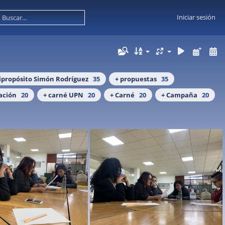
Iniciar sesión
tipropósito Simón Rodríguez
35
+ propuestas
35
ación
20
+ carné UPN
20
+ Carné
20
+ Campaña
20