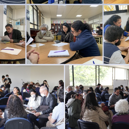
go22 33
reunion profes 1ago22 32
reuni
go22 28
reunion profes 1ago22 27
reuni