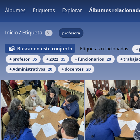
Álbumes
Etiquetas
Explorar
Álbumes relacionad
Inicio
/
Etiqueta
61
profesora
Buscar en este conjunto
Etiquetas relacionadas
+
+ profesor
35
+ 2022
35
+ funcionarios
20
+ trabaja
+ Administrativos
20
+ docentes
20