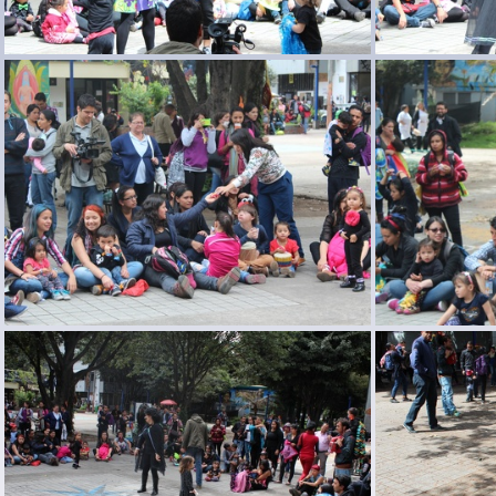
carnaval maternal85
c
carnaval maternal80
c