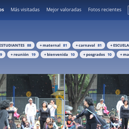
os
Más visitadas
Mejor valoradas
Fotos recientes
 ESTUDIANTES
88
+ maternal
81
+ carnaval
81
+ ESCUEL
9
+ reunión
19
+ bienvenida
10
+ posgrados
10
+ ma