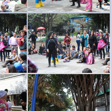
l83
carnaval maternal82
l79
carnaval maternal78