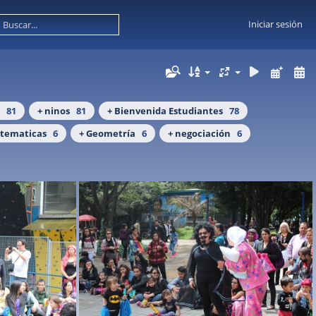
Iniciar sesión
A
81
+ ninos
81
+ Bienvenida Estudiantes
78
tematicas
6
+ Geometría
6
+ negociación
6