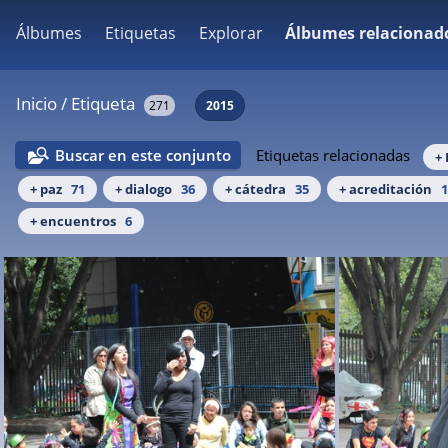
Álbumes
Etiquetas
Explorar
Álbumes relacionad
Inicio
/
Etiqueta
271
2015
Buscar en este conjunto
Etiquetas relacionadas
+
+ paz
71
+ dialogo
36
+ cátedra
35
+ acreditación
1
+ encuentros
6