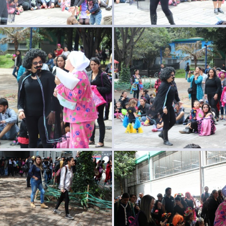
arnaval maternal84
carnaval materna
arnaval maternal81
carnaval materna