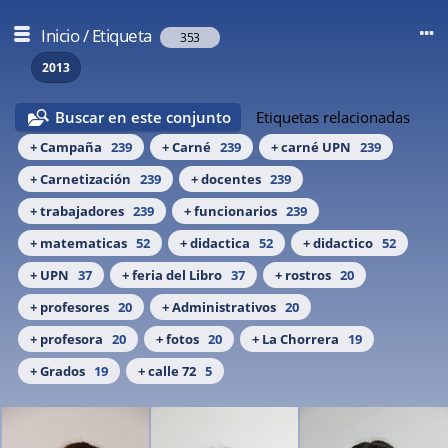
Inicio
/
Etiqueta
353
2013
Buscar en este conjunto
Etiquetas relacionadas
+ Campaña
239
+ Carné
239
+ carné UPN
239
+ Carnetización
239
+ docentes
239
+ trabajadores
239
+ funcionarios
239
+ matematicas
52
+ didactica
52
+ didactico
52
+ UPN
37
+ feria del Libro
37
+ rostros
20
+ profesores
20
+ Administrativos
20
+ profesora
20
+ fotos
20
+ La Chorrera
19
+ Grados
19
+ calle 72
5