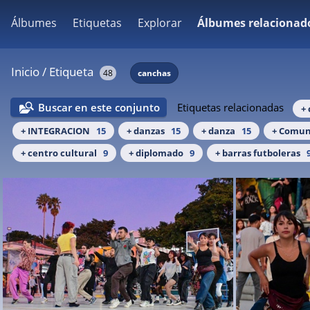
Álbumes
Etiquetas
Explorar
Álbumes relacionad
Inicio
/
Etiqueta
48
canchas
Buscar en este conjunto
Etiquetas relacionadas
+ 
+ INTEGRACION
15
+ danzas
15
+ danza
15
+ Comun
+ centro cultural
9
+ diplomado
9
+ barras futboleras