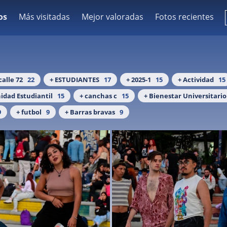
os
Más visitadas
Mejor valoradas
Fotos recientes
calle 72
22
+ ESTUDIANTES
17
+ 2025-1
15
+ Actividad
15
idad Estudiantil
15
+ canchas c
15
+ Bienestar Universitario
9
+ futbol
9
+ Barras bravas
9