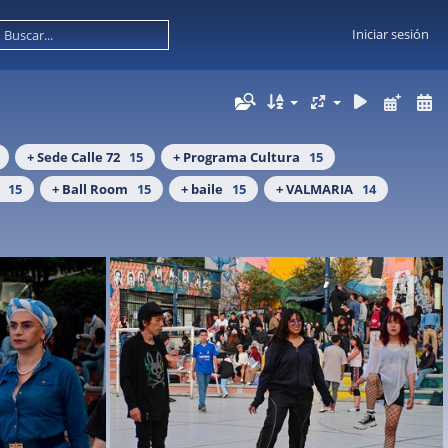
Iniciar sesión
+ Sede Calle 72
15
+ Programa Cultura
15
15
+ Ball Room
15
+ baile
15
+ VALMARIA
14