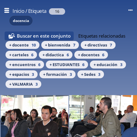
Inicio
/
Etiqueta
16
docencia
Buscar en este conjunto
Etiquetas relacionadas
+ docente
10
+ bienvenida
7
+ directivas
7
+ carteles
6
+ didactica
6
+ docentes
6
+ encuentros
6
+ ESTUDIANTES
6
+ educación
3
+ espacios
3
+ formación
3
+ Sedes
3
+ VALMARIA
3