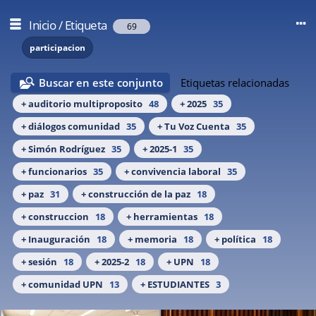
Inicio
/
Etiqueta
69
participacion
Buscar en este conjunto
Etiquetas relacionadas
+ auditorio multiproposito
48
+ 2025
35
+ diálogos comunidad
35
+ Tu Voz Cuenta
35
+ Simón Rodríguez
35
+ 2025-1
35
+ funcionarios
35
+ convivencia laboral
35
+ paz
31
+ construcción de la paz
18
+ construccion
18
+ herramientas
18
+ Inauguración
18
+ memoria
18
+ política
18
+ sesión
18
+ 2025-2
18
+ UPN
18
+ comunidad UPN
13
+ ESTUDIANTES
3