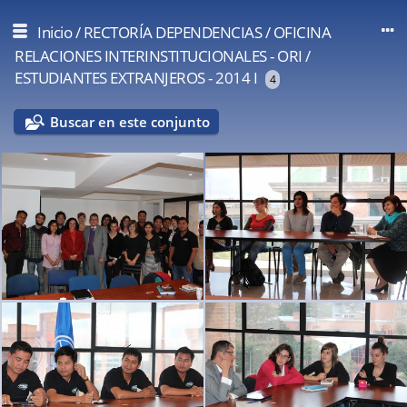
Inicio
/
RECTORÍA DEPENDENCIAS
/
OFICINA
RELACIONES INTERINSTITUCIONALES - ORI
/
ESTUDIANTES EXTRANJEROS - 2014 I
4
Buscar en este conjunto