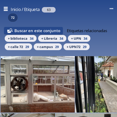
Inicio
/
Etiqueta
63
72
Buscar en este conjunto
Etiquetas relacionadas
+ biblioteca
34
+ Libreria
34
+ UPN
34
+ calle 72
29
+ campus
29
+ UPN72
29