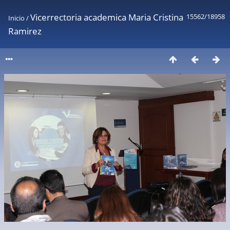
Vicerrectoria academica Maria Cristina
15562/18958
Inicio
/
Ramirez