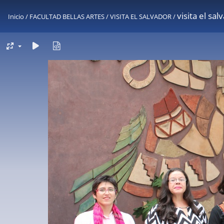
visita el sal
Inicio
/
FACULTAD BELLAS ARTES
/
VISITA EL SALVADOR
/