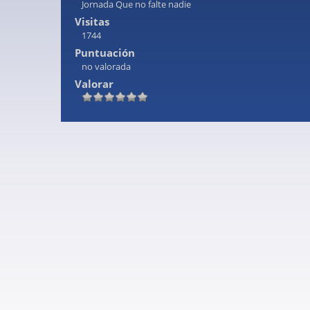
Jornada Que no falte nadie
Visitas
1744
Puntuación
no valorada
Valorar