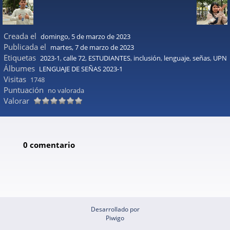
Creada el
domingo, 5 de marzo de 2023
Publicada el
martes, 7 de marzo de 2023
Etiquetas
2023-1
,
calle 72
,
ESTUDIANTES
,
inclusión
,
lenguaje
,
señas
,
UPN
Álbumes
LENGUAJE DE SEÑAS 2023-1
Visitas
1748
Puntuación
no valorada
Valorar
0 comentario
Desarrollado por
Piwigo