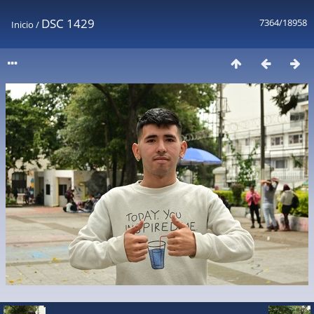
DSC 1429
7364/18958
Inicio
/