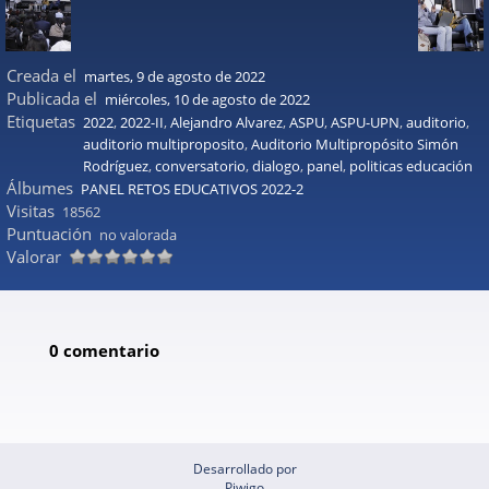
Creada el
martes, 9 de agosto de 2022
Publicada el
miércoles, 10 de agosto de 2022
Etiquetas
2022
,
2022-II
,
Alejandro Alvarez
,
ASPU
,
ASPU-UPN
,
auditorio
,
auditorio multiproposito
,
Auditorio Multipropósito Simón
Rodríguez
,
conversatorio
,
dialogo
,
panel
,
politicas educación
Álbumes
PANEL RETOS EDUCATIVOS 2022-2
Visitas
18562
Puntuación
no valorada
Valorar
0 comentario
Desarrollado por
Piwigo