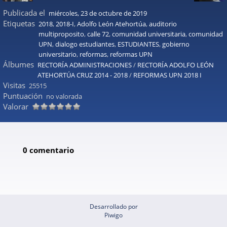
Publicada el
miércoles, 23 de octubre de 2019
Etiquetas
2018
,
2018-I
,
Adolfo León Atehortúa
,
auditorio
multiproposito
,
calle 72
,
comunidad universitaria
,
comunidad
UPN
,
dialogo estudiantes
,
ESTUDIANTES
,
gobierno
universitario
,
reformas
,
reformas UPN
Álbumes
RECTORÍA ADMINISTRACIONES
/
RECTORÍA ADOLFO LEÓN
ATEHORTÚA CRUZ 2014 - 2018
/
REFORMAS UPN 2018 I
Visitas
25515
Puntuación
no valorada
Valorar
0 comentario
Desarrollado por
Piwigo