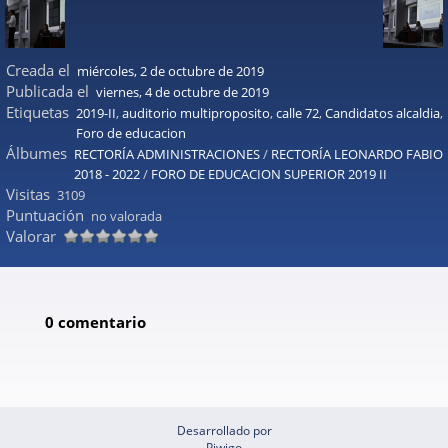
Creada el
miércoles, 2 de octubre de 2019
Publicada el
viernes, 4 de octubre de 2019
Etiquetas
2019-II
,
auditorio multiproposito
,
calle 72
,
Candidatos alcaldia
,
Foro de educacion
Álbumes
RECTORÍA ADMINISTRACIONES
/
RECTORÍA LEONARDO FABIO
2018 - 2022
/
FORO DE EDUCACION SUPERIOR 2019 II
Visitas
3109
Puntuación
no valorada
Valorar
0 comentario
Desarrollado por
Piwigo