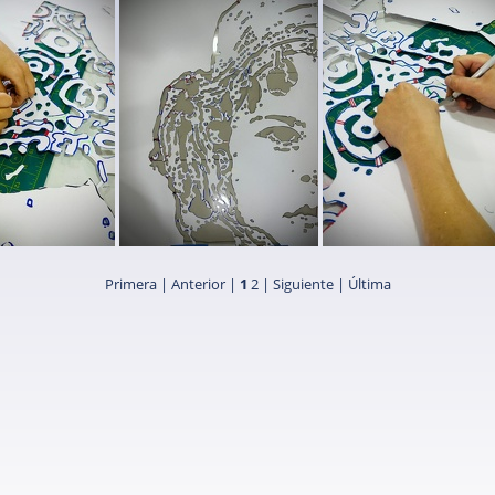
SIGAN mural palestina (17)
SIGAN mural palestina (12)
SIGAN mural palestina (13)
Primera |
Anterior |
1
2
|
Siguiente
|
Última
al palestina (5)
SIGAN mural palestina (6)
SIGAN mural palestina