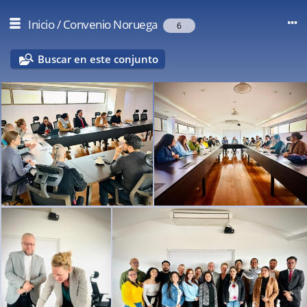
Inicio
/
Convenio Noruega
6
Buscar en este conjunto