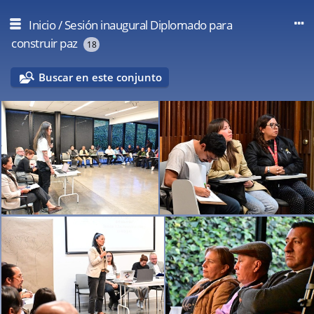
Inicio
/
Sesión inaugural Diplomado para
construir paz
18
Buscar en este conjunto